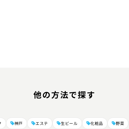
他の方法で探す
フ
神戸
エステ
生ビール
化粧品
野菜