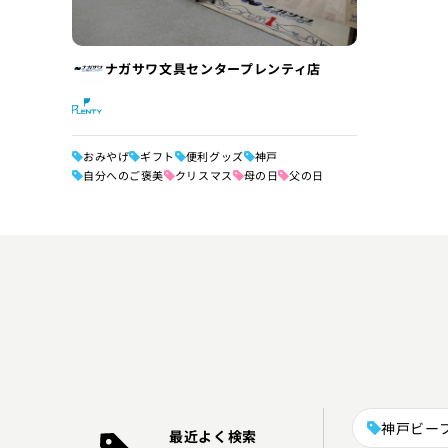
ナガサワ文具センタープレンティ店
おみやげ
ギフト
便利グッズ
神戸
自分へのご褒美
クリスマス
母の日
父の日
神戸ビー
最近よく検索