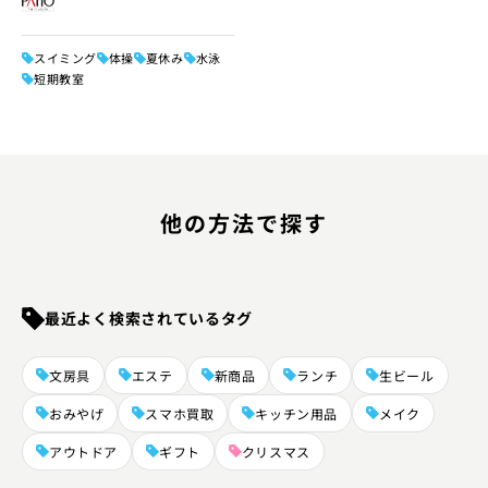
スイミング
体操
夏休み
水泳
短期教室
他の方法で探す
最近よく検索
されているタグ
文房具
エステ
新商品
ランチ
生ビール
おみやげ
スマホ買取
キッチン用品
メイク
アウトドア
ギフト
クリスマス