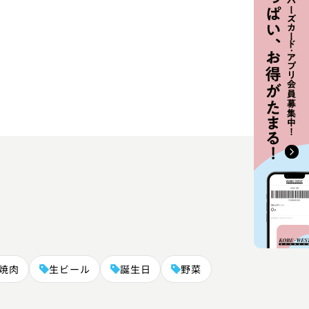
焼肉
生ビール
誕生日
野菜