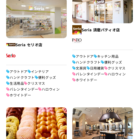
Seria 須磨パティオ店
Seria セリオ店
アウトドア
キッチン用品
ハンドクラフト
便利グッズ
文房具
日用雑貨
クリスマス
アウトドア
インテリア
バレンタインデー
ハロウィン
ハンドクラフト
便利グッズ
ホワイトデー
生活用品
クリスマス
バレンタインデー
ハロウィン
ホワイトデー