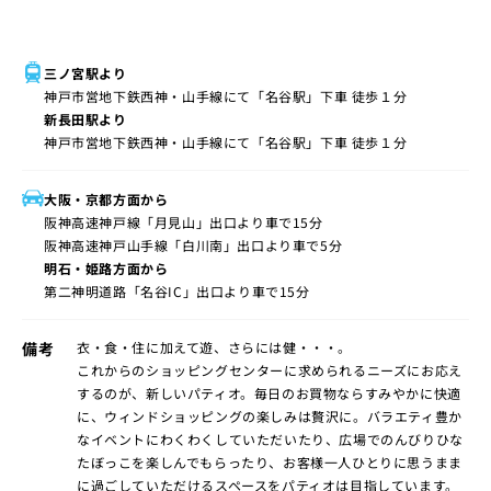
三ノ宮駅より
神戸市営地下鉄西神・山手線にて「名谷駅」下車 徒歩１分
新長田駅より
神戸市営地下鉄西神・山手線にて「名谷駅」下車 徒歩１分
大阪・京都方面から
阪神高速神戸線「月見山」出口より車で15分
阪神高速神戸山手線「白川南」出口より車で5分
明石・姫路方面から
第二神明道路「名谷IC」出口より車で15分
備考
衣・食・住に加えて遊、さらには健・・・。
これからのショッピングセンターに求められるニーズにお応え
するのが、新しいパティオ。毎日のお買物ならすみやかに快適
に、ウィンドショッピングの楽しみは贅沢に。バラエティ豊か
なイベントにわくわくしていただいたり、広場でのんびりひな
たぼっこを楽しんでもらったり、お客様一人ひとりに思うまま
に過ごしていただけるスペースをパティオは目指しています。