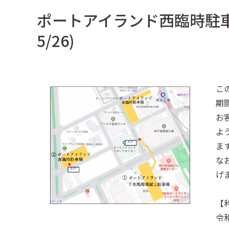
ポートアイランド西臨時駐車
5/26)
こ
期
お
よ
ま
な
げ
【
令