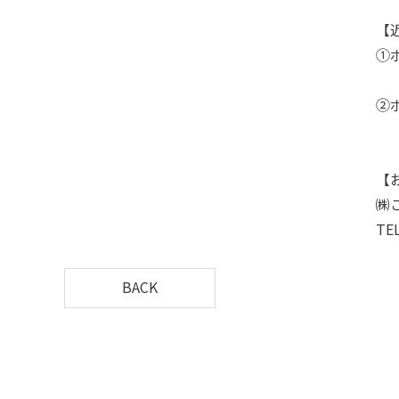
【
①
（
②
（
【
㈱
TE
BACK