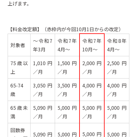
上げます。
【料金改定額】（赤枠内が今回10月1日からの改定）
～令和7
令和7年
令和7年
令和8年
対象者
年3月
4月～
10月～
4月～
75歳以
1,010円
1,500円
2,000円
2,500円
上
／月
／月
／月
／月
65-74
3,050円
3,500円
4,000円
4,000円
歳
／月
／月
／月
／月
65歳未
5,090円
5,000円
5,000円
5,000円
満
／月
／月
／月
／月
回数券
5,000円
5,090円
5,000円
5,000円